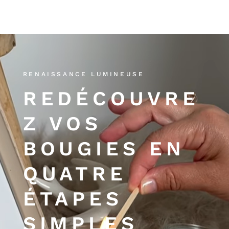
Les Bougies de
RENAISSANCE LUMINEUSE
Carole
REDÉCOUVRE
Z VOS
BOUGIES EN
QUATRE
ÉTAPES
SIMPLES