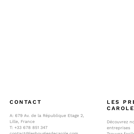
CONTACT
LES PR
CAROL
A:
679 Av. de la République Etage 2,
Lille, France
Découvrez no
T:
+33 678 851 347
entreprises
contact@lesbougiesdecarole.com
Trouvez faci