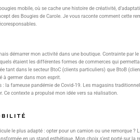
ugies mobile, où se cache une histoire de créativité, d’adaptati
ept des Bougies de Carole. Je vous raconte comment cette remo
écoresponsables.
ginais démarrer mon activité dans une boutique. Contrainte par l
quels étaient les différentes formes de commerces qui permettaien
iée tant dans le secteur BtoC (clients particuliers) que BtoB (cli
cé à germer dans mon esprit.
 : la fameuse pandémie de Covid-19. Les magasins traditionnels 
 Ce contexte a propulsé mon idée vers sa réalisation.
OBILITÉ
éhicule le plus adapté : opter pour un camion ou une remorque ? L
transformée en un stand esthétique. Mon choix s’est porté sur la 