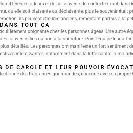
r différentes odeurs et de se souvenir du contexte exact dans leq
nte, qu’elle soit plaisante ou déplaisante, plus le souvenir était 
motion. Ils peuvent être très anciens, remontant parfois à la pet
 DANS TOUT ÇA
rticulièrement poignante chez les personnes âgées. Une autre éq
 souvenirs liés ou non à la nourriture. Puis l’équipe leur a fai
plus détaillés. Les personnes ont manifesté un fort sentiment d
pectives intéressantes, notamment dans la lutte contre la maladie
S DE CAROLE ET LEUR POUVOIR ÉVOCA
électionné des fragrances gourmandes, chacune avec sa propre h