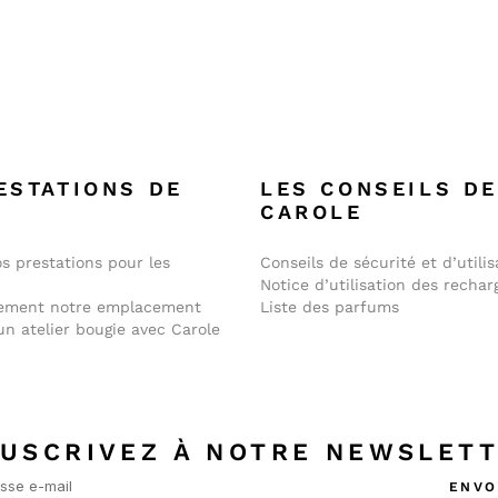
ESTATIONS DE
LES CONSEILS D
E
CAROLE
s prestations pour les
Conseils de sécurité et d’utilis
Notice d’utilisation des rechar
lement notre emplacement
Liste des parfums
un atelier bougie avec Carole
USCRIVEZ À NOTRE NEWSLET
ENVO